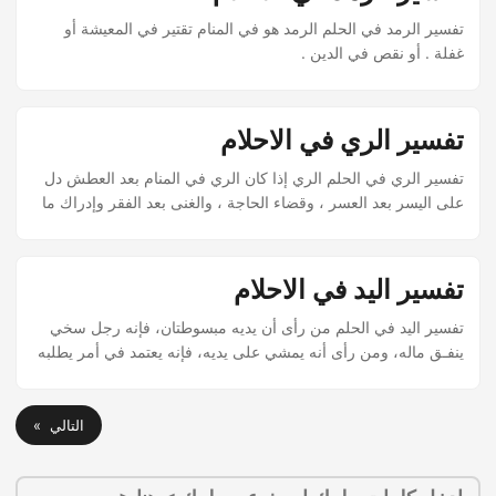
تفسير الرمد في الحلم الرمد هو في المنام تقتير في المعيشة أو
غفلة . أو نقص في الدين .
تفسير الري في الاحلام
تفسير الري في الحلم الري إذا كان الري في المنام بعد العطش دل
على اليسر بعد العسر ، وقضاء الحاجة ، والغنى بعد الفقر وإدراك ما
فاته من علم أو عمل . والري صلاح في الدين واستقامة في الحياة
تفسير اليد في الاحلام
تفسير اليد في الحلم من رأى أن يديه مبسوطتان، فإنه رجل سخي
ينفـق ماله، ومن رأى أنه يمشي على يديه، فإنه يعتمد في أمر يطلبه
على أخيه أو ولده أو شريكه، وإن رأى أن يده أدخلها تحت إبطه، ثم
أخـرجها ولها نور “وكان طالب علم” نال رئاسة في علمه، وإن كان
تاجرًا نال رئاسة وذكرًا، واليد اليمنى تدل على ابن أو أب أو صديق أو
التالي »
من يحل محل اليمين، واليد اليسرى تدل على المرأة والأم والأخت
والبنت والجارية،...