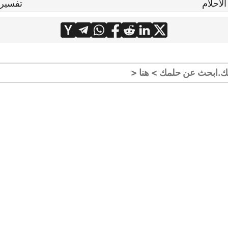
احلام
تفسير 