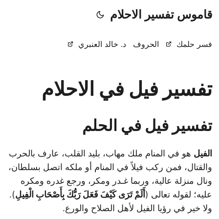
قاموس تفسير الاحلام
فسر حلمك
الحروف
د. خالد العنبري
تفسير فيل في الاحلام
تفسير فيل في الحلم
الفيل
هو في المنام ملك مهاب، بليد القلب، عارف بالحرب
والقتال، فمن ركب فيلاً في المنام أو ملكه اتصل بسلطان،
ونال منزلة عالية، وربما غـدر ومكر، ورجع غدره ومكره
عليه؛ لقوله تعالى (
أَلَمْ تَرَى كَيْفَ فَعَلَ رَبُّكَ بِأَصْحَابِ الْفِيلِ
).
ولا خير في رؤيا الفيل لأهل الصلاح والورع.