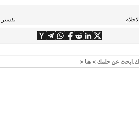
احلام
تفسير ع