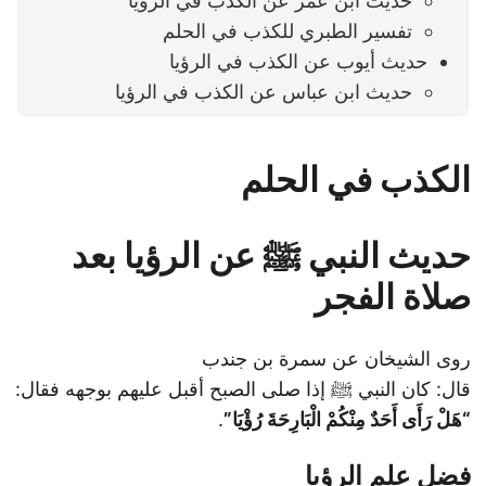
حديث ابن عمر عن الكذب في الرؤيا
تفسير الطبري للكذب في الحلم
حديث أيوب عن الكذب في الرؤيا
حديث ابن عباس عن الكذب في الرؤيا
الكذب في الحلم
حديث النبي ﷺ عن الرؤيا بعد
صلاة الفجر
روى الشيخان عن سمرة بن جندب
قال: كان النبي ﷺ إذا صلى الصبح أقبل عليهم بوجهه فقال:
“هَلْ رَأَى أَحَدٌ مِنْكُمْ الْبَارِحَةَ رُؤْيَا”
.
فضل علم الرؤيا