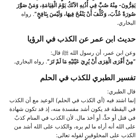
يَفِرُّونَ- مِنْهُ صُبَّ فِي أُذُنِهِ الآنُكُ يَوْمَ الْقِيَامَةِ، وَمَنْ صَوَّرَ
صُورَةً عُذِّبَ، وَكُلِّفَ أَنْ يَنْفُخَ فِيهَا، وَلَيْسَ بِنَافِخٍ”
. رواه
البخاري.
حديث ابن عمر عن الكذب في الرؤيا
وعن ابن عمر، أن رسول الله ﷺ قال:
“مِنْ أَفْرَى الْفِرَى أَنْ يُرِيَ عَيْنَيْهِ مَا لَمْ تَرَ”
. رواه البخاري.
تفسير الطبري للكذب في الحلم
قال الطبري:
إنما اشتد فيه (أي الكذب في الحلم) الوعيد مع أن الكذب
في اليقظة قد يكون أشد مفسدة منه، إذ قد تكون شهادة
في قتل أو حدٍّ، أو أخذ مال. لأن الكذب في المنام كذبٌ
على الله أنه أراه ما لم يره، والكذب على الله أشد من
الكذب على المخلوقين لقوله تعالى: