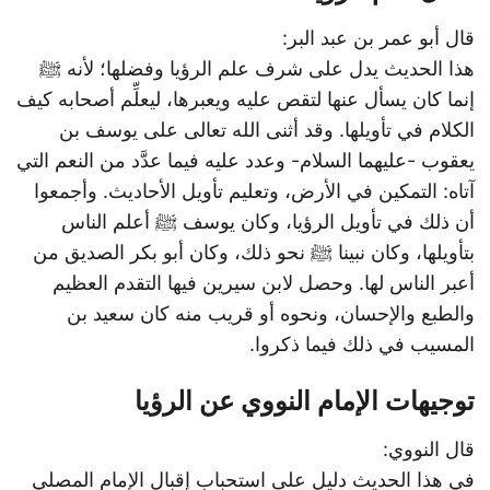
قال أبو عمر بن عبد البر:
هذا الحديث يدل على شرف علم الرؤيا وفضلها؛ لأنه ﷺ
إنما كان يسأل عنها لتقص عليه ويعبرها، ليعلِّم أصحابه كيف
الكلام في تأويلها. وقد أثنى الله تعالى على يوسف بن
يعقوب -عليهما السلام- وعدد عليه فيما عدَّد من النعم التي
آتاه: التمكين في الأرض، وتعليم تأويل الأحاديث. وأجمعوا
أن ذلك في تأويل الرؤيا، وكان يوسف ﷺ أعلم الناس
بتأويلها، وكان نبينا ﷺ نحو ذلك، وكان أبو بكر الصديق من
أعبر الناس لها. وحصل لابن سيرين فيها التقدم العظيم
والطبع والإحسان، ونحوه أو قريب منه كان سعيد بن
المسيب في ذلك فيما ذكروا.
توجيهات الإمام النووي عن الرؤيا
قال النووي:
في هذا الحديث دليل على استحباب إقبال الإمام المصلي