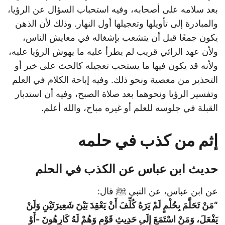
بعد سلامه على أصحابه، وفيه استحباب السؤال عن الرؤيا،
والمبادرة إلى تأويلها وتعجيلها أول النهار. وذلك لأن الذهن
يكون جمعًا قبل أن يتشعب بإشغاله في معايش الناس،
ولأن عهد الرائي قريب لم يطرأ عليه ما يهوش الرؤيا عليه،
ولأنه قد يكون فيها ما يستحب تعجيله كالحث على خير أو
التحذير من معصية ونحو ذلك. وفيه إباحة الكلام في العلم
وتفسير الرؤيا ونحوهما بعد صلاة الصبح، وفيه أن استدبار
القبلة في جلوسه للعلم أو غيره مباح، والله أعلم.
إثم من كذب في حلمه
حديث ابن عباس عن الكذب في الحلم
عن ابن عباس، عن النبي ﷺ قال:
“مَنْ تَحَلَّمَ بِحُلْمٍ لَمْ يَرَهُ كُلِّفَ أَنْ يَعْقِدَ بَيْنَ شَعِيرَتَيْنِ وَلَنْ
يَفْعَلَ، وَمَنْ اسْتَمَعَ إِلَى حَدِيثِ قَوْمٍ وَهُمْ لَهُ كَارِهُونَ -أَوْ