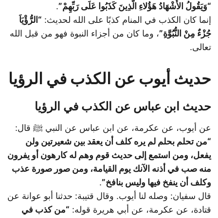
“وَيَقُولُ الأَشْهَادُ هَؤُلاءِ الَّذِينَ كَذَبُوا عَلَى رَبِّهِمْ”
.
إنما كان الكذب في المنام كذبًا على الله لحديث:
“الرُّؤْيَاَ
جُزْءٌ مِنْ النُّبُوَّةِ”
، وما كان من أجزاء النبوة فهو من قبل الله
تعالى.
حديث أيوب عن الكذب في الرؤيا
حديث ابن عباس عن الكذب في الرؤيا
عن أيوب، عن عكرمة، عن ابن عباس عن النبي ﷺ قال:
“من تحلم بحلم لم يره كلف أن يعقد بين شعيرتين ولن
يفعل، ومن استمع إلى حديث قوم وهم له كارهون أو يفرون
منه صب في أذنه الآنك يوم القيامة، ومن صور صورة عذب
وكلف أن ينفخ فيها وليس بنافخ”
.
قال سفيان: وصله لنا أيوب. وقال قتيبة: حدثنا أبو عوانة عن
قتادة، عن عكرمة، عن أبي هريرة قوله:
“من كذب في